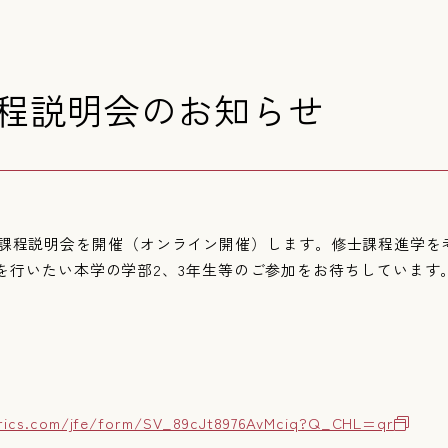
士課程説明会のお知らせ
り、修士課程説明会を開催（オンライン開催）します。修士課程進学
を行いたい本学の学部2、3年生等のご参加をお待ちしています
。
ltrics.com/jfe/form/SV_89cJt8976AvMciq?Q_CHL=qr