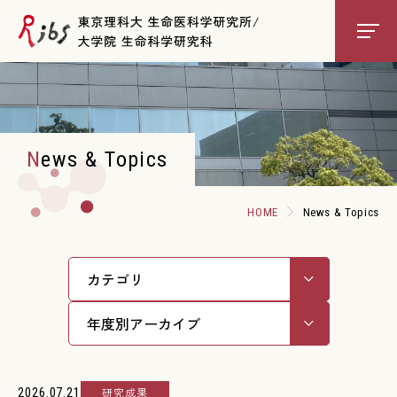
About RIBS
News & Topics
Scientists
HOME
News & Topics
Education
Core Facilities
Access
Contact
2026.07.21
研究成果